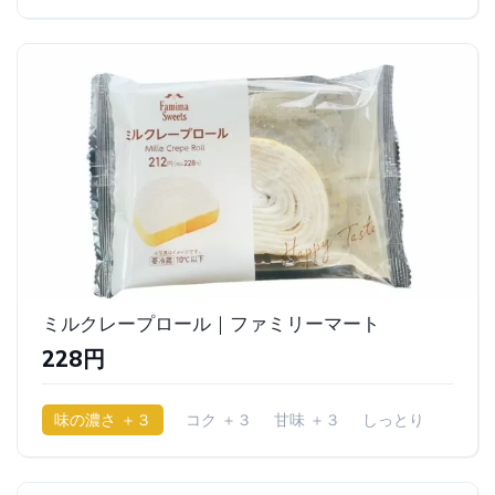
少ししっとり
ミルクレープロール｜ファミリーマート
228円
味の濃さ ＋３
コク ＋３
甘味 ＋３
しっとり