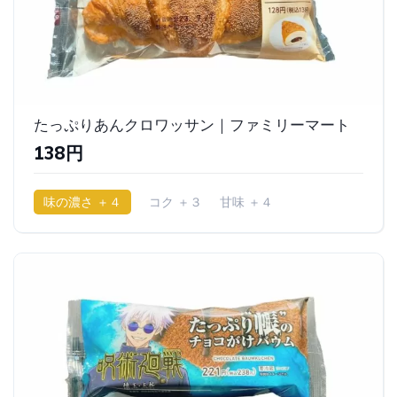
たっぷりあんクロワッサン｜ファミリーマート
138円
味の濃さ ＋４
コク ＋３
甘味 ＋４
少ししっとり