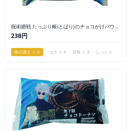
呪術廻戦 たっぷり帳(とばり)のチョコがけバウム｜ファミリーマート
238円
味の濃さ ＋３
コク ＋３
甘味 ＋３
しっとり