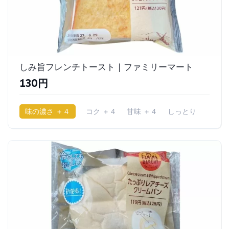
しみ旨フレンチトースト｜ファミリーマート
130円
味の濃さ ＋４
コク ＋４
甘味 ＋４
しっとり