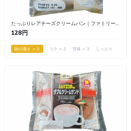
たっぷりレアチーズクリームパン｜ファミリーマート
128円
味の濃さ ＋２
コク ＋３
甘味 ＋３
しっとり