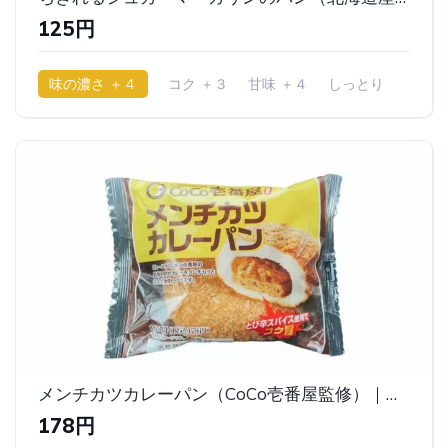
125円
味の濃さ ＋４
コク ＋３
甘味 ＋４
しっとり
メンチカツカレーパン（CoCo壱番屋監修）｜ファミリーマート
178円