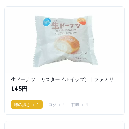
生ドーナツ（カスタードホイップ）｜ファミリーマート
145円
味の濃さ ＋４
コク ＋４
甘味 ＋４
少ししっとり