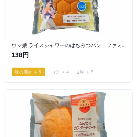
ウマ娘 ライスシャワーのはちみつパン｜ファミリーマート
138円
味の濃さ ＋５
コク ＋４
甘味 ＋５
少ししっとり