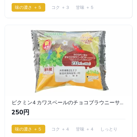
味の濃さ ＋５
コク ＋３
甘味 ＋５
少ししっとり
ピクミン4 カワスベールのチョコブラウニーサンド（バナナクリーム）｜ファミリーマート
250円
味の濃さ ＋５
コク ＋４
甘味 ＋４
しっとり