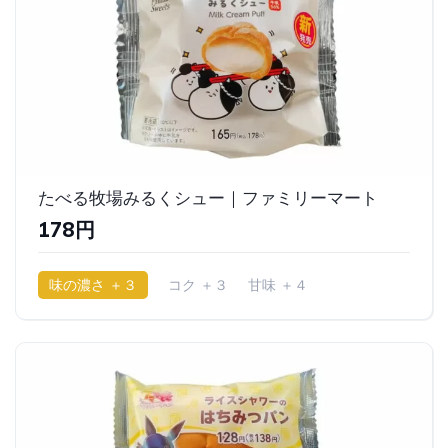
たべる牧場みるくシュー｜ファミリーマート
178円
味の濃さ ＋３
コク ＋３
甘味 ＋４
少ししっとり