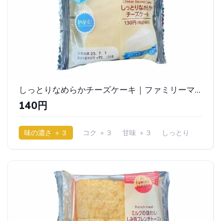
しっとりなめらかチーズケーキ｜ファミリーマート
140円
味の濃さ ＋３
コク ＋３
甘味 ＋３
しっとり