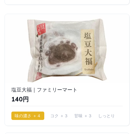
塩豆大福｜ファミリーマート
140円
味の濃さ ＋４
コク ＋３
甘味 ＋３
しっとり