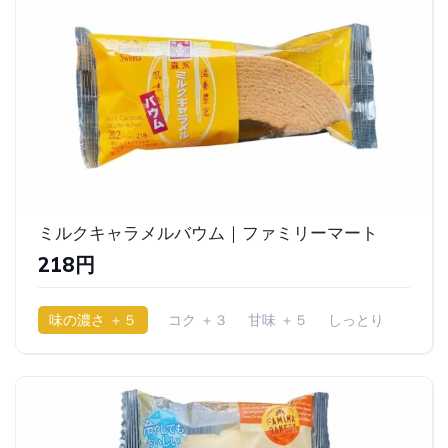
ミルクキャラメルバウム｜ファミリーマート
218円
味の濃さ ＋５
コク ＋３
甘味 ＋５
しっとり