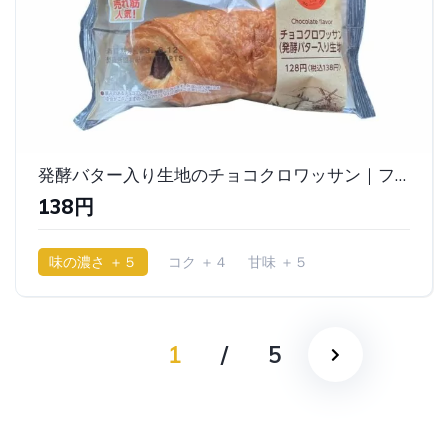
発酵バター入り生地のチョコクロワッサン｜ファミリーマート
138円
味の濃さ ＋５
コク ＋４
甘味 ＋５
少ししっとり
1
/
5