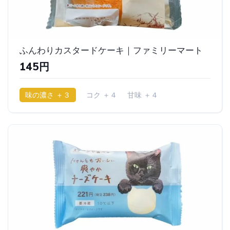
ふんわりカスタードケーキ｜ファミリーマート
145円
味の濃さ ＋３
コク ＋４
甘味 ＋４
少ししっとり