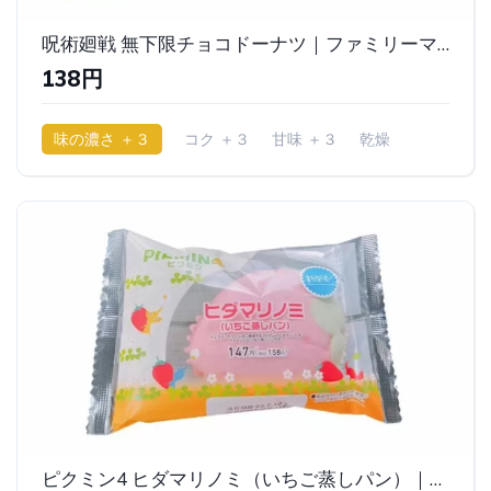
呪術廻戦 無下限チョコドーナツ｜ファミリーマート
138円
味の濃さ ＋３
コク ＋３
甘味 ＋３
乾燥
ピクミン4 ヒダマリノミ（いちご蒸しパン）｜ファミリーマート