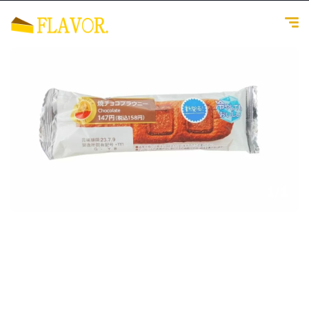
1
/
1