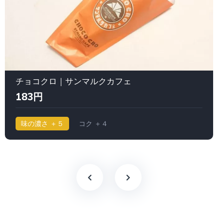
チョコクロ｜サンマルクカフェ
183円
味の濃さ ＋５
コク ＋４