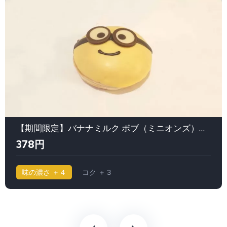
【期間限定】バナナミルク ボブ（ミニオンズ）｜クリスピークリームドーナツ
378円
味の濃さ ＋４
コク ＋３