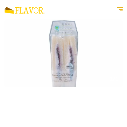
1
/
1