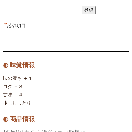
*
必須項目
◍ 味覚情報
味の濃さ ＋４
コク ＋３
甘味 ＋４
少ししっとり
◍ 商品情報
1個当りのサイズ（単位：㎜、縦x横x高