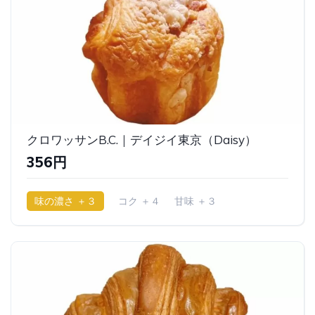
クロワッサンB.C.｜デイジイ東京（Daisy）
356円
味の濃さ ＋３
コク ＋４
甘味 ＋３
少ししっとり