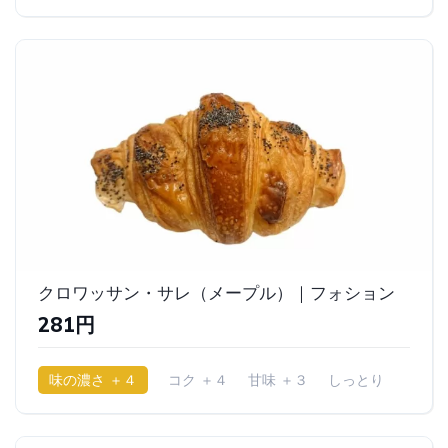
クロワッサン・サレ（メープル）｜フォション
281円
味の濃さ ＋４
コク ＋４
甘味 ＋３
しっとり