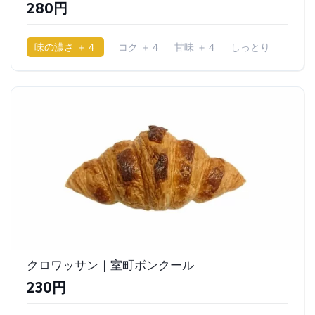
280円
味の濃さ ＋４
コク ＋４
甘味 ＋４
しっとり
クロワッサン｜室町ボンクール
230円