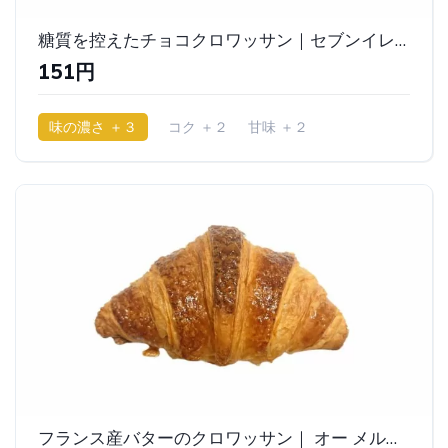
糖質を控えたチョコクロワッサン｜セブンイレブン
151円
味の濃さ ＋３
コク ＋２
甘味 ＋２
少ししっとり
フランス産バターのクロワッサン｜ オー メルベイユ ドゥ フレッド