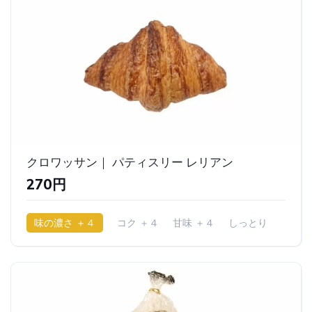
クロワッサン｜ パティスリー レリアン
270円
味の濃さ ＋４
コク ＋４
甘味 ＋４
しっとり