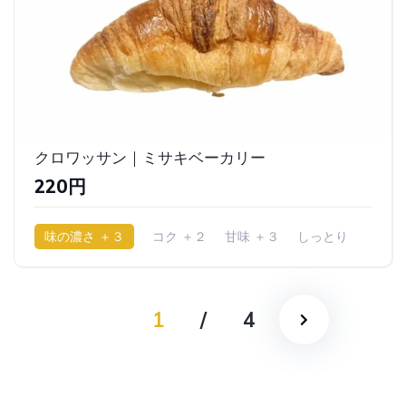
クロワッサン｜ミサキベーカリー
220円
味の濃さ ＋３
コク ＋２
甘味 ＋３
しっとり
1
/
4