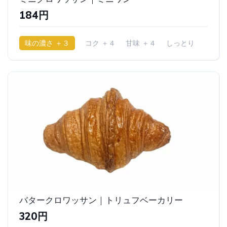
184円
味の濃さ ＋３
コク ＋４
甘味 ＋４
しっとり
バタークロワッサン｜トリュフベーカリー
320円