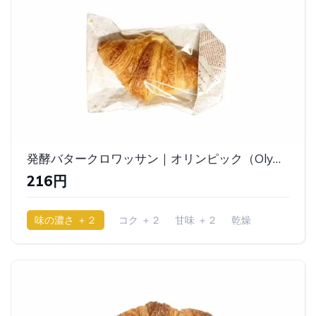
発酵バタークロワッサン｜オリンピック（Olympic ）
216円
味の濃さ ＋２
コク ＋２
甘味 ＋２
乾燥