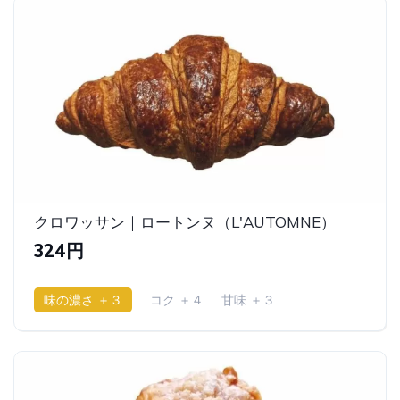
クロワッサン｜ロートンヌ（L'AUTOMNE）
324円
味の濃さ ＋３
コク ＋４
甘味 ＋３
少ししっとり