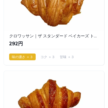
クロワッサン｜ザ スタンダード ベイカーズ トウキョウ（THE STANDARD BAKERS TOKYO）
292円
味の濃さ ＋３
コク ＋３
甘味 ＋３
少ししっとり