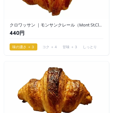
クロワッサン ｜モンサンクレール（Mont St.Clair）
440円
味の濃さ ＋３
コク ＋４
甘味 ＋３
しっとり