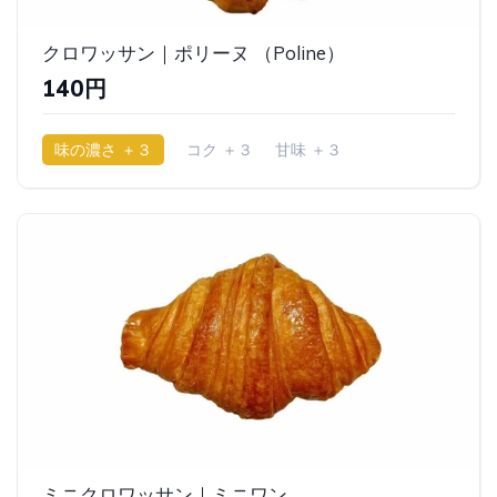
クロワッサン｜ポリーヌ （Poline）
140円
味の濃さ ＋３
コク ＋３
甘味 ＋３
少ししっとり
ミニクロワッサン｜ミニワン