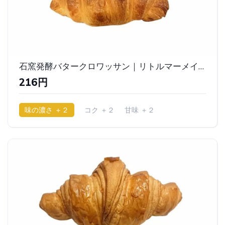
石窯発酵バタークロワッサン｜リトルマーメイド
216円
味の濃さ ＋２
コク ＋２
甘味 ＋２
少ししっとり