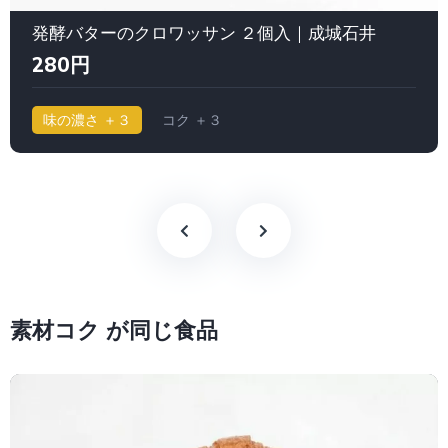
発酵バターのクロワッサン ２個入｜成城石井
280円
味の濃さ ＋３
コク ＋３
素材コク が同じ食品