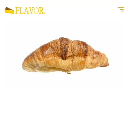
1
/
1