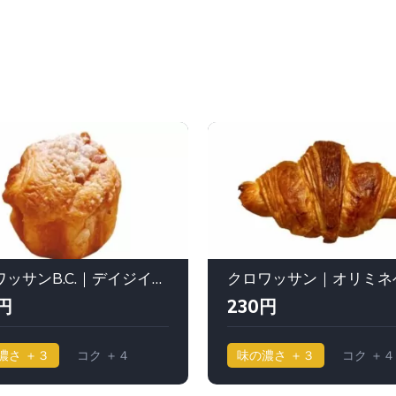
クロワッサンB.C.｜デイジイ東京（Daisy）
円
230円
濃さ ＋３
コク ＋４
味の濃さ ＋３
コク ＋４