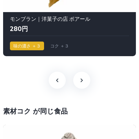
モンブラン｜洋菓子の店 ポアール
280円
味の濃さ ＋３
コク ＋３
素材コク が同じ食品