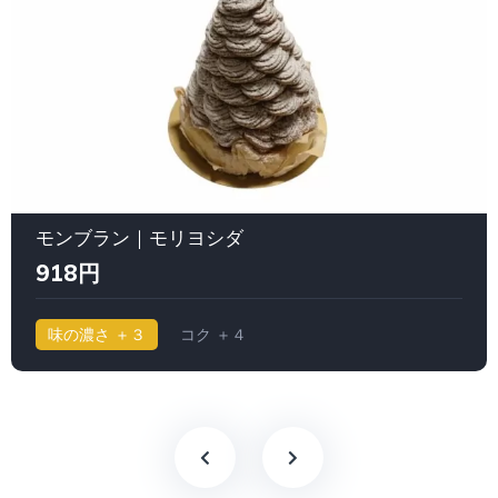
モンブラン｜モリヨシダ
918円
味の濃さ ＋３
コク ＋４