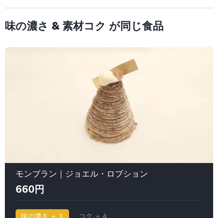
味の濃さ & 素材コク が同じ食品
モンブラン｜ジョエル・ロブション
660円
味の濃さ ＋３
コク ＋４