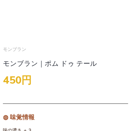
モンブラン
モンブラン｜ポム ドゥ テール
450円
◍ 味覚情報
味の濃さ ＋３