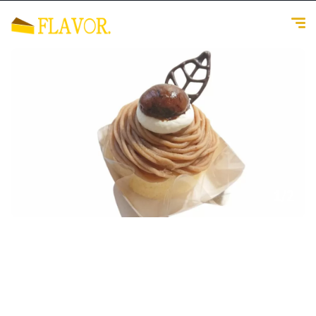
1
/
2