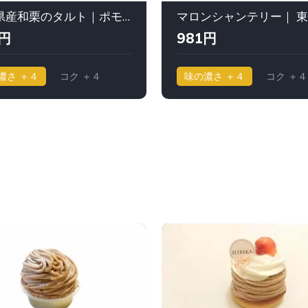
熊本県産和栗のタルト｜ポモロジー 新宿伊勢丹
4円
981円
濃さ ＋４
コク ＋４
味の濃さ ＋４
コク ＋４