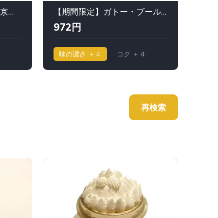
マロンシャンテリー｜ 東京會舘（とうきょうかいかん）
【期間限定】ガトー・ブール・モンブラン｜ノワドゥブール
972円
88
味の濃さ ＋４
コク ＋４
味の
再検索