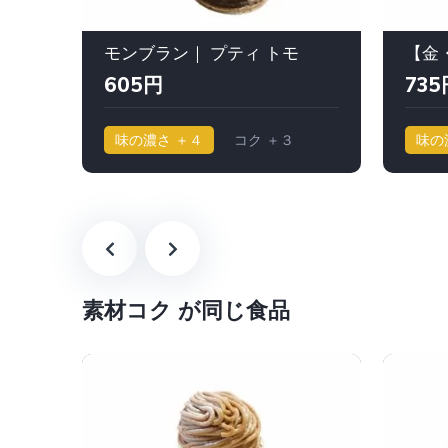
モンブラン｜ プティ トモ
605円
735
味の濃さ ＋４
コク ＋３
味の
素材コク が同じ食品