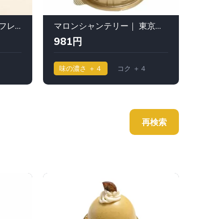
おぼろ雲 -おぼろぐも-（フレーズ・モンブラン）｜ HIBIKA（ひびか）
マロンシャンテリー｜ 東京會舘（とうきょうかいかん）
981円
1,0
味の濃さ ＋４
コク ＋４
味の
再検索