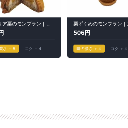
イタリア栗のモンブラン｜ シャトレーゼ
円
506円
濃さ ＋５
コク ＋４
味の濃さ ＋４
コク ＋４