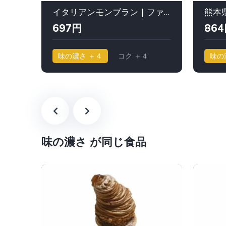
イタリアンモンブラン｜ファウンドリー
697円
86
味の濃さ ＋４
コク ＋４
味の
味の濃さ が同じ食品