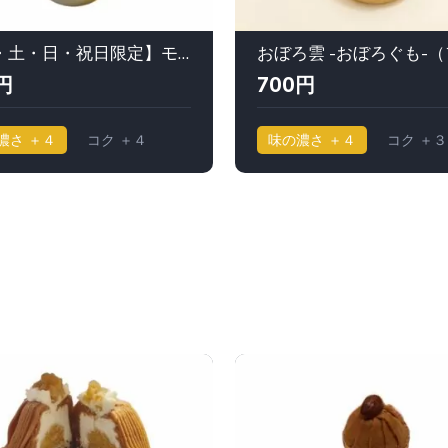
【金・土・日・祝日限定】モンブラン ｜ ジャン＝ポール エヴァン
円
700円
濃さ ＋４
コク ＋４
味の濃さ ＋４
コク ＋３