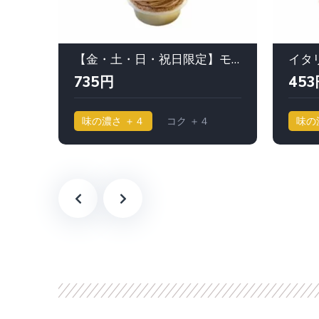
【金・土・日・祝日限定】モンブラン ｜ ジャン＝ポール エヴァン
735円
453
味の濃さ ＋４
コク ＋４
味の