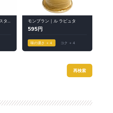
栗ずくめのモンブラン｜スターバックスコーヒー（Starbucks Coffee/スタバ)
モンブラン｜ル ラピュタ
595円
86
味の濃さ ＋４
コク ＋４
味の
再検索