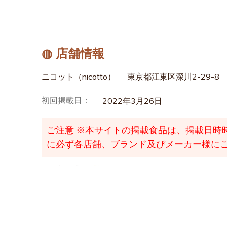
◍ 店舗情報
ニコット（nicotto）
東京都江東区深川2-29-8
初回掲載日：
2022年3月26日
ご注意
※本サイトの掲載食品は、
掲載日時
に
必ず各店舗、ブランド及びメーカー様に
TOP
検索
モンブラン
モンブラン｜ ニコット