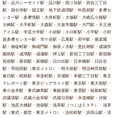
駅・品川シーサイド駅・品川駅・四ツ谷駅・四谷三丁目
駅・国分寺駅・国立駅・地下鉄成増駅・外苑前駅・多摩セ
ンター駅・多摩境駅・大井町駅・大塚駅・大崎広小路駅・
大崎駅・大手町駅・大森駅・大泉学園駅・大門駅・天王洲
アイル駅・学芸大学駅・小岩駅・小川町駅・小平駅・小田
急多摩センター駅・市ケ谷駅・広尾駅・府中駅・後楽園
駅・御徒町駅・御成門駅・御茶ノ水駅・恵比寿駅・成城学
園前駅・成増駅・成瀬駅・押上駅・新宿三丁目駅・新宿御
苑前駅・新宿駅・新橋駅・日の出駅・日本橋駅・日比谷
駅・早稲田駅（東京メトロ）・明大前駅・明治神宮前駅・
春日駅・昭島駅・有楽町駅・木場駅・本郷三丁目駅・東京
テレポート駅・東京ビッグサイト駅・東京駅・東大前駅・
東小金井駅・東武練馬駅・東銀座駅・東雲駅・桜新町駅・
武蔵境駅・武蔵小金井駅・武蔵引田駅・水道橋駅・汐留
駅・池尻大橋駅・池袋駅・浅草駅（つくばＥＸＰ）・浅草
駅（東武・都営・東京メトロ）・浜松町駅・浜田山駅・淡