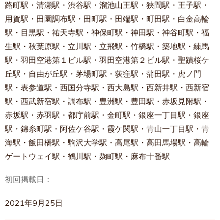
路町駅・清瀬駅・渋谷駅・溜池山王駅・狭間駅・王子駅・
用賀駅・田園調布駅・田町駅・田端駅・町田駅・白金高輪
駅・目黒駅・祐天寺駅・神保町駅・神田駅・神谷町駅・福
生駅・秋葉原駅・立川駅・立飛駅・竹橋駅・築地駅・練馬
駅・羽田空港第１ビル駅・羽田空港第２ビル駅・聖蹟桜ケ
丘駅・自由が丘駅・茅場町駅・荻窪駅・蒲田駅・虎ノ門
駅・表参道駅・西国分寺駅・西大島駅・西新井駅・西新宿
駅・西武新宿駅・調布駅・豊洲駅・豊田駅・赤坂見附駅・
赤坂駅・赤羽駅・都庁前駅・金町駅・銀座一丁目駅・銀座
駅・錦糸町駅・阿佐ケ谷駅・霞ケ関駅・青山一丁目駅・青
海駅・飯田橋駅・駒沢大学駅・高尾駅・高田馬場駅・高輪
ゲートウェイ駅・鶴川駅・麹町駅・麻布十番駅
初回掲載日：
2021年9月25日