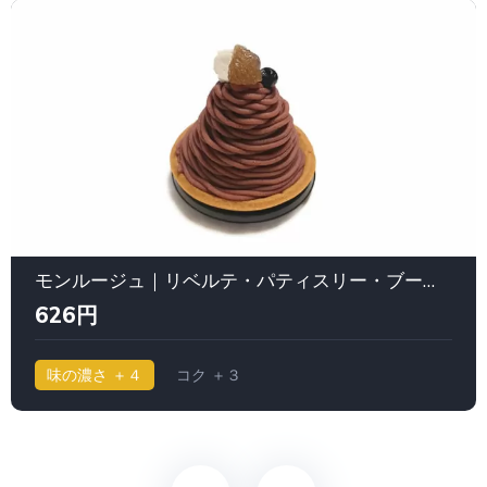
モンルージュ｜リベルテ・パティスリー・ブーランジェリー 東京本店・吉祥寺
626円
味の濃さ ＋４
コク ＋３