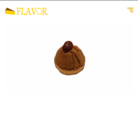
1
/
1