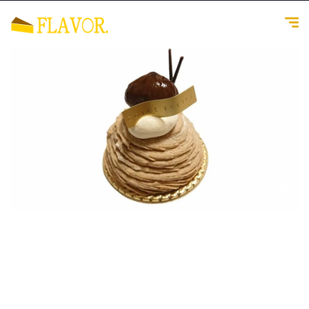
1
/
3