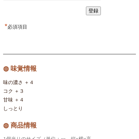
*
必須項目
◍ 味覚情報
味の濃さ ＋４
コク ＋３
甘味 ＋４
しっとり
◍ 商品情報
1個当りのサイズ（単位：㎜、縦x横x高