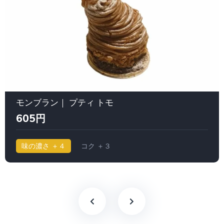
モンブラン｜ プティ トモ
605円
味の濃さ ＋４
コク ＋３