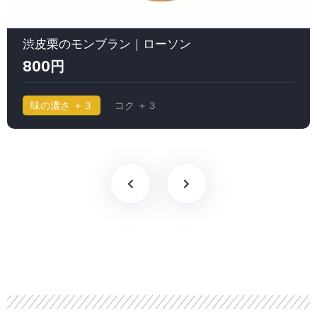
渋皮栗のモンブラン｜ローソン
800円
味の濃さ ＋３
コク ＋３