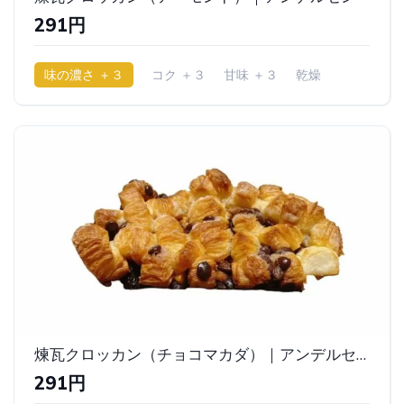
291円
味の濃さ ＋３
コク ＋３
甘味 ＋３
乾燥
煉瓦クロッカン（チョコマカダ）｜アンデルセン
291円