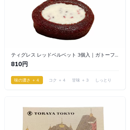
ティグレス レッドベルベット 3個入｜ガトーフェスタ ハラダ
810円
味の濃さ ＋４
コク ＋４
甘味 ＋３
しっとり