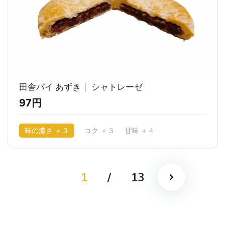
田舎パイ あずき｜ シャトレーゼ
97円
味の濃さ ＋３
コク ＋３
甘味 ＋４
少ししっとり
1
/
13