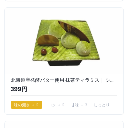
北海道産発酵バター使用 抹茶ティラミス｜ シャトレーゼ
399円
味の濃さ ＋２
コク ＋２
甘味 ＋３
しっとり