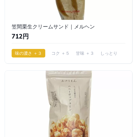
笠間栗生クリームサンド｜メルヘン
712円
味の濃さ ＋３
コク ＋５
甘味 ＋３
しっとり