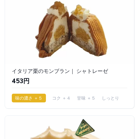
イタリア栗のモンブラン｜ シャトレーゼ
453円
味の濃さ ＋５
コク ＋４
甘味 ＋５
しっとり