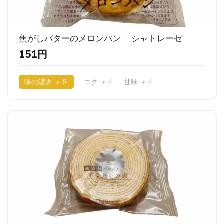
焦がしバターのメロンパン｜ シャトレーゼ
151円
味の濃さ ＋５
コク ＋４
甘味 ＋４
少ししっとり