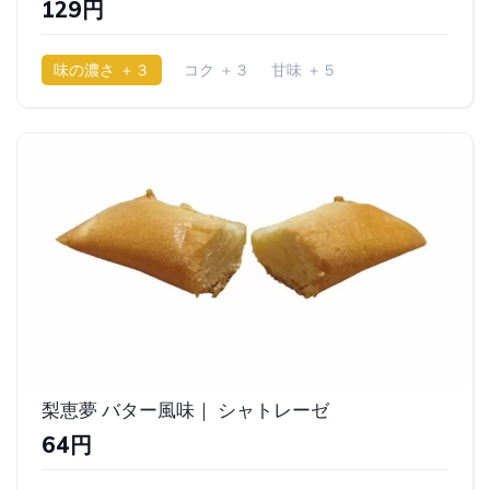
129円
味の濃さ ＋３
コク ＋３
甘味 ＋５
少ししっとり
梨恵夢 バター風味｜ シャトレーゼ
64円