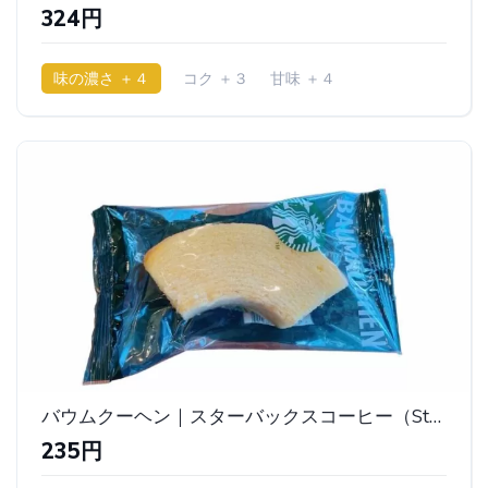
324円
味の濃さ ＋４
コク ＋３
甘味 ＋４
少ししっとり
バウムクーヘン｜スターバックスコーヒー（Starbucks Coffee/スタバ)
235円