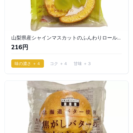
山梨県産シャインマスカットのふんわりロール｜ シャトレーゼ
216円
味の濃さ ＋４
コク ＋４
甘味 ＋３
少ししっとり