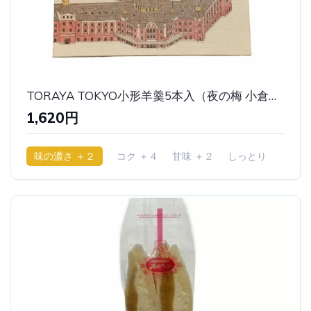
TORAYA TOKYO小形羊羹5本入（夜の梅 小倉羊羹 小形羊羹）｜虎屋(とらや)
1,620円
味の濃さ ＋２
コク ＋４
甘味 ＋２
しっとり