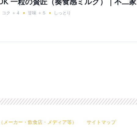
OOK 一粒の贅匠（奏食感ミルク）｜不二家
コク ＋４
甘味 ＋５
しっとり
（メーカー・飲食店・メディア等）
サイトマップ