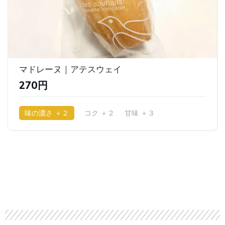
マドレーヌ｜アテスウェイ
270円
味の濃さ ＋２
コク ＋２
甘味 ＋３
少ししっとり