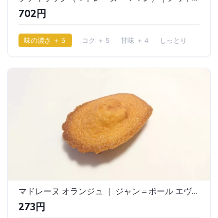
702円
味の濃さ ＋５
コク ＋５
甘味 ＋４
しっとり
マドレーヌ オランジュ ｜ ジャン＝ポール エヴァン
273円