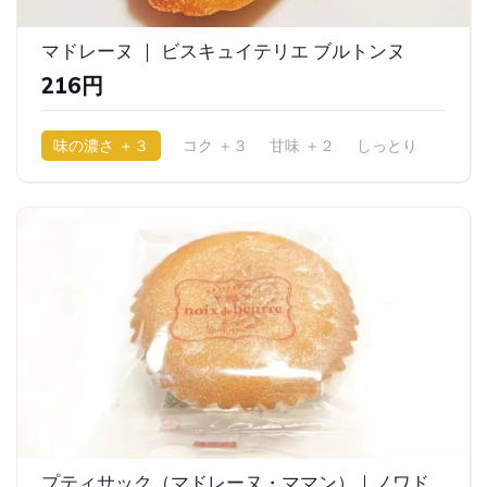
マドレーヌ ｜ ビスキュイテリエ ブルトンヌ
216円
味の濃さ ＋３
コク ＋３
甘味 ＋２
しっとり
プティサック（マドレーヌ・ママン）｜ノワドゥブール