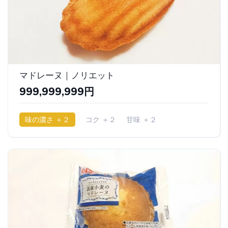
マドレーヌ｜ノリエット
999,999,999円
味の濃さ ＋２
コク ＋２
甘味 ＋２
少ししっとり