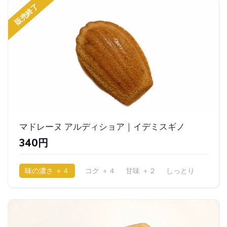
販売終了
マドレーヌ アルディショア｜イデミスギノ
340円
味の濃さ ＋４
コク ＋４
甘味 ＋２
しっとり