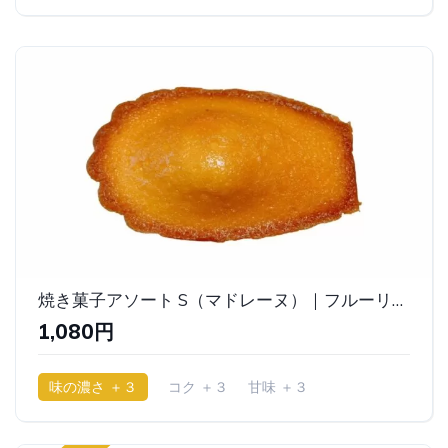
焼き菓子アソート S（マドレーヌ）｜フルーリア（Fluria）
1,080円
味の濃さ ＋３
コク ＋３
甘味 ＋３
少ししっとり