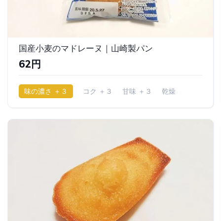
国産小麦のマドレーヌ｜山崎製パン
62円
味の濃さ ＋３
コク ＋３
甘味 ＋３
乾燥