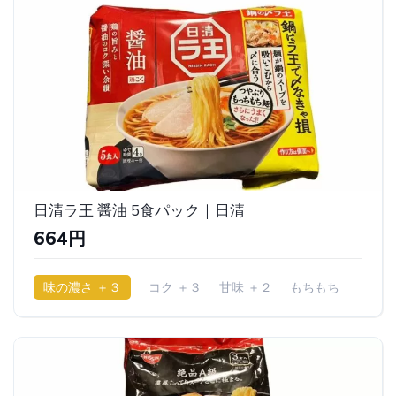
日清ラ王 醤油 5食パック｜日清
664円
味の濃さ ＋３
コク ＋３
甘味 ＋２
もちもち