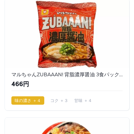
マルちゃんZUBAAAN! 背脂濃厚醤油 3食パック｜東洋水産
466円
味の濃さ ＋４
コク ＋３
甘味 ＋４