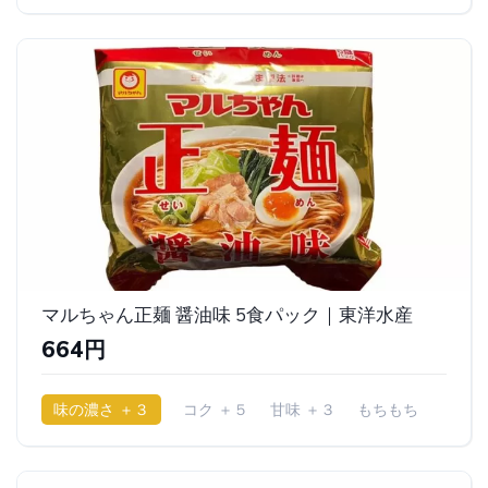
マルちゃん正麺 醤油味 5食パック｜東洋水産
664円
味の濃さ ＋３
コク ＋５
甘味 ＋３
もちもち