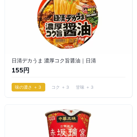
日清デカうま 濃厚コク旨醤油｜日清
155円
味の濃さ ＋３
コク ＋３
甘味 ＋３