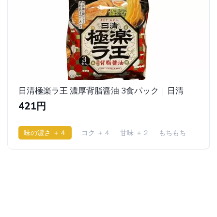
日清極楽ラ王 濃厚背脂醤油 3食パック｜日清
421円
味の濃さ ＋４
コク ＋４
甘味 ＋２
もちもち