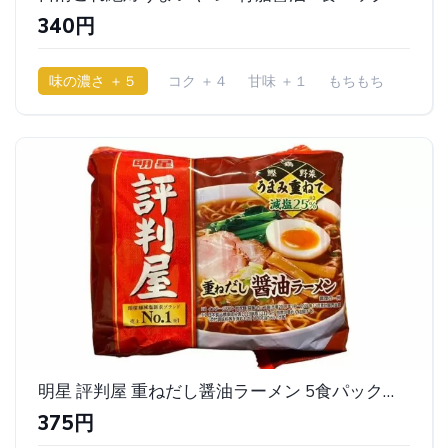
340円
味の濃さ ＋５
コク ＋４
甘味 ＋１
もちもち
明星 評判屋 重ねだし醤油ラーメン 5食パック｜明星
375円