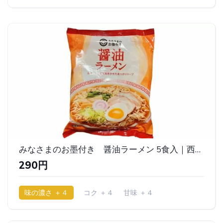
みなさまのお墨付き 醤油ラーメン 5食入｜西友（せいゆう）
290円
味の濃さ ＋４
コク ＋４
甘味 ＋４