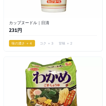
カップヌードル｜日清
231円
味の濃さ ＋４
コク ＋３
甘味 ＋２