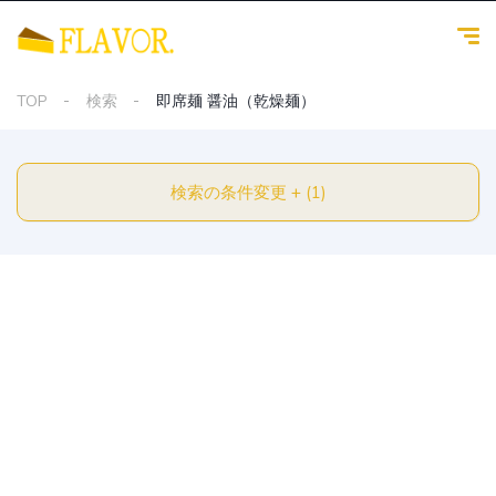
TOP
検索
即席麺 醤油（乾燥麺）
検索の条件変更 + (1)