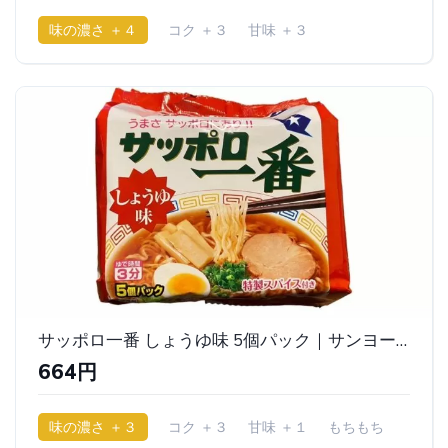
味の濃さ ＋４
コク ＋３
甘味 ＋３
サッポロ一番 しょうゆ味 5個パック｜サンヨー食品
664円
味の濃さ ＋３
コク ＋３
甘味 ＋１
もちもち