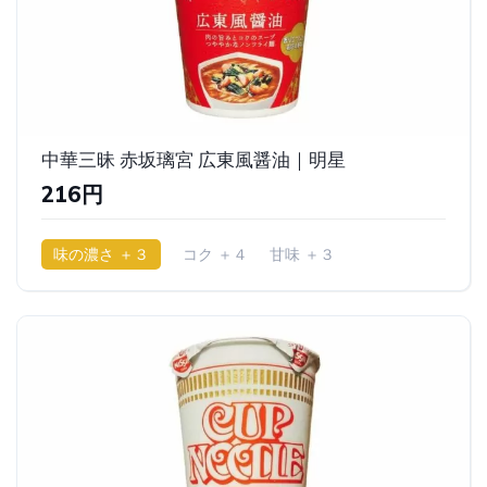
中華三昧 赤坂璃宮 広東風醤油｜明星
216円
味の濃さ ＋３
コク ＋４
甘味 ＋３