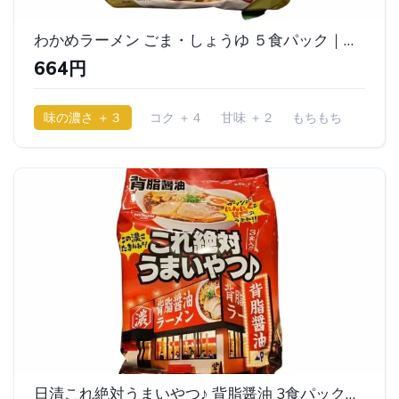
わかめラーメン ごま・しょうゆ ５食パック｜エースコック
664円
味の濃さ ＋３
コク ＋４
甘味 ＋２
もちもち
日清これ絶対うまいやつ♪ 背脂醤油 3食パック｜日清