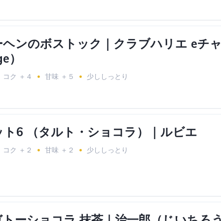
ヘンのボストック｜クラブハリエ eチャレン
nge）
コク ＋４
甘味 ＋５
少ししっとり
ット6 （タルト・ショコラ）｜ルビエ
コク ＋２
甘味 ＋２
少ししっとり
ガトーショコラ 抹茶｜治一郎（じいちろ