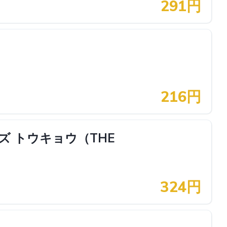
291円
216円
ズ トウキョウ（THE
324円