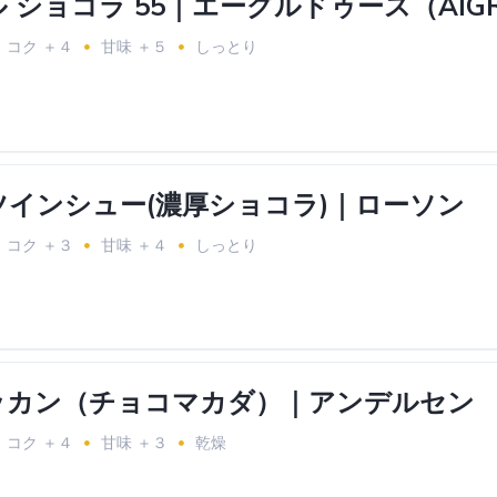
 ショコラ 55｜エーグルドゥース（AIGRE
コク ＋４
甘味 ＋５
しっとり
インシュー(濃厚ショコラ)｜ローソン
コク ＋３
甘味 ＋４
しっとり
ッカン（チョコマカダ）｜アンデルセン
コク ＋４
甘味 ＋３
乾燥