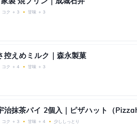
家製 焼プリン｜成城石井
コク ＋３
甘味 ＋３
甘さ控えめミルク｜森永製菓
コク ＋４
甘味 ＋３
宇治抹茶パイ 2個入｜ピザハット（Pizzah
コク ＋３
甘味 ＋４
少ししっとり