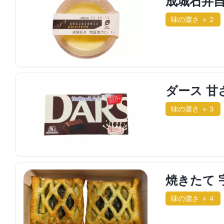
成城石井自
味の濃さ ＋２
ダース 
味の濃さ ＋３
焼きたて 
味の濃さ ＋４