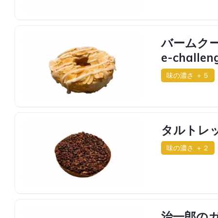
バームクー
e-challe
味の濃さ ＋５
タルトレ
味の濃さ ＋２
治一郎の