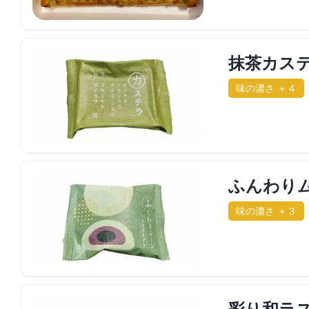
抹茶カス
味の濃さ ＋４
ふんわりム
味の濃さ ＋３
彩り和ラス