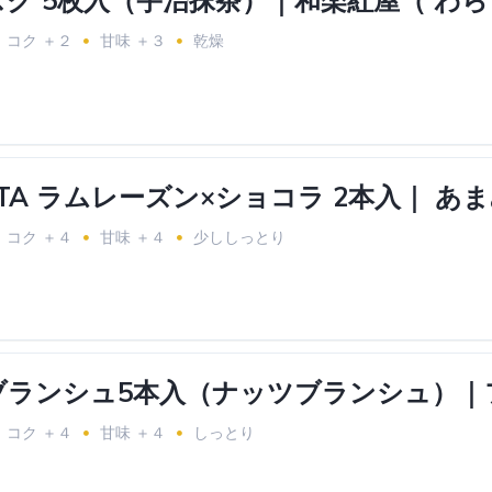
コク ＋２
甘味 ＋３
乾燥
NETA ラムレーズン×ショコラ 2本入｜ 
コク ＋４
甘味 ＋４
少ししっとり
ブランシュ5本入（ナッツブランシュ）｜
コク ＋４
甘味 ＋４
しっとり