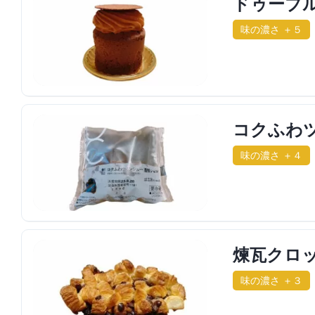
ドゥーブル
味の濃さ ＋５
コクふわツ
味の濃さ ＋４
煉瓦クロ
味の濃さ ＋３