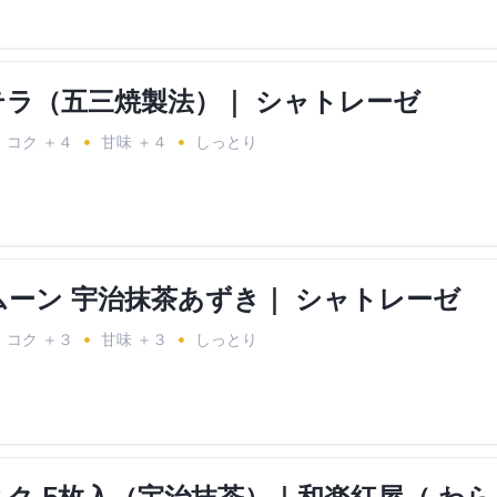
テラ（五三焼製法）｜ シャトレーゼ
コク ＋４
甘味 ＋４
しっとり
ーン 宇治抹茶あずき｜ シャトレーゼ
コク ＋３
甘味 ＋３
しっとり
ク 5枚入（宇治抹茶）｜和楽紅屋（ わ