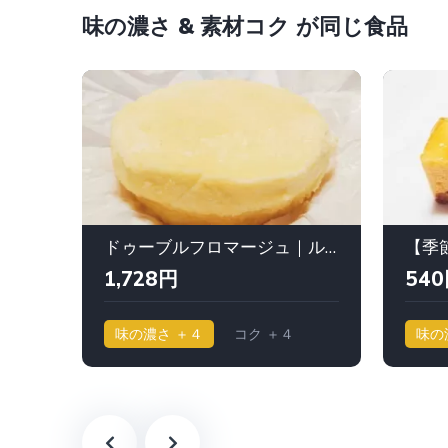
味の濃さ & 素材コク が同じ食品
ドゥーブルフロマージュ｜ルタオ
1,728円
54
味の濃さ ＋４
コク ＋４
味の