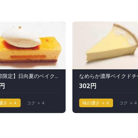
【季節限定】日向夏のベイクドチーズケーキ｜ アンテノール
0円
302円
濃さ ＋４
コク ＋４
味の濃さ ＋４
コク ＋４