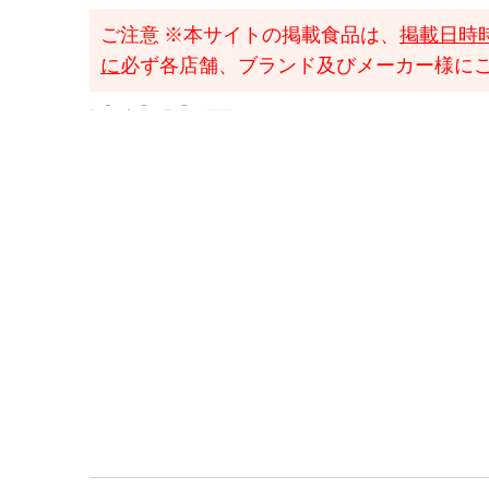
ご注意
※本サイトの掲載食品は、
掲載日時
に
必ず各店舗、ブランド及びメーカー様に
TOP
検索
チーズケーキ
ザ チーズ ケーキスタンド｜ミーガン バー&パティスリー