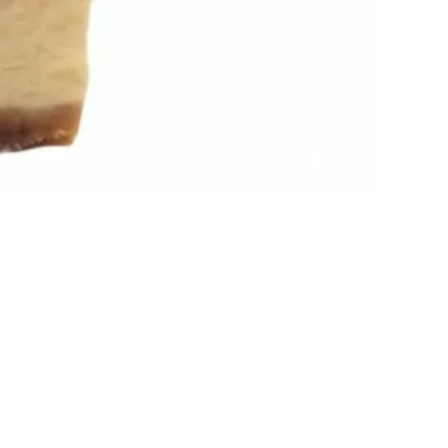
1
/
3