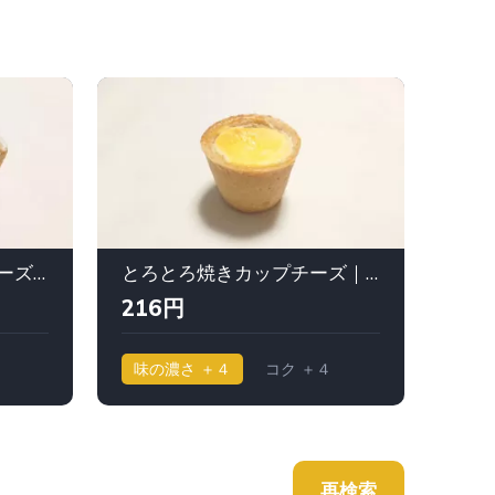
なめらか濃厚ベイクドチーズケーキ｜ シャトレーゼ
とろとろ焼きカップチーズ｜フロマージュ・テラ
216円
30
味の濃さ ＋４
コク ＋４
味の
再検索