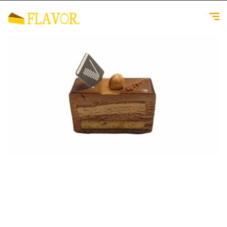
1
/
4