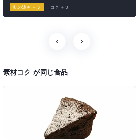
味の濃さ ＋３
コク ＋３
素材コク が同じ食品