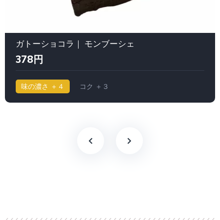
ガトーショコラ｜ モンブーシェ
378円
味の濃さ ＋４
コク ＋３