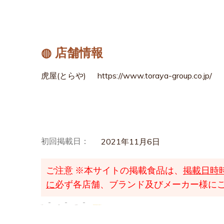
◍ 店舗情報
虎屋(とらや)
https://www.toraya-group.co.jp/
初回掲載日：
2021年11月6日
ご注意
※本サイトの掲載食品は、
掲載日時
に
必ず各店舗、ブランド及びメーカー様に
TOP
検索
あんこ菓子
最中 御代の春 紅 白餡入｜虎屋(とらや)