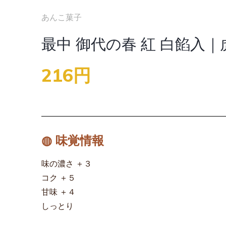
あんこ菓子
最中 御代の春 紅 白餡入｜
216円
◍ 味覚情報
味の濃さ ＋３
コク ＋５
甘味 ＋４
しっとり