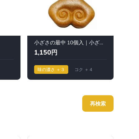
小ざさの最中 10個入｜小ざさ（おざさ）
柏や
1,150円
97
味の濃さ ＋３
コク ＋４
味の
再検索