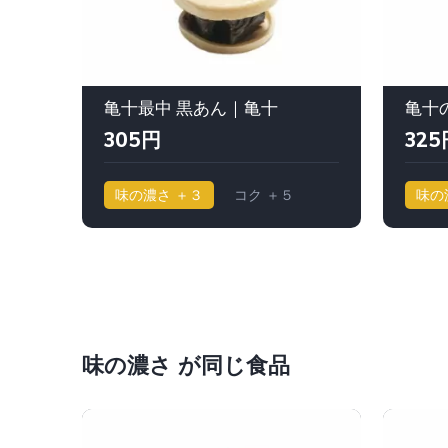
亀十最中 黒あん｜亀十
亀十
305円
325
味の濃さ ＋３
コク ＋５
味の
味の濃さ が同じ食品