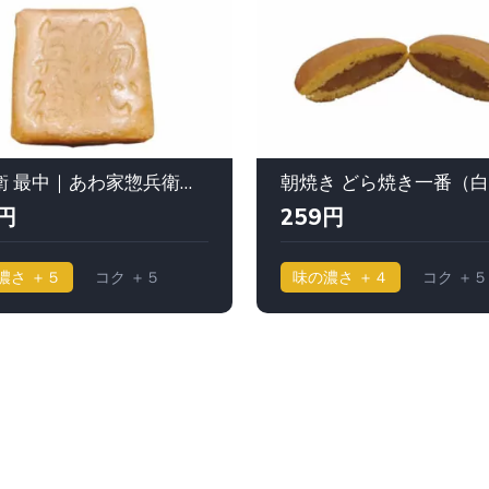
惣兵衛 最中｜あわ家惣兵衛（あわやそうべえ）
円
259円
濃さ ＋５
コク ＋５
味の濃さ ＋４
コク ＋５