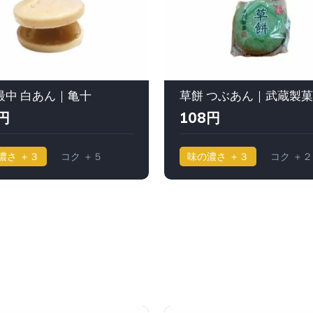
最中 白あん｜亀十
草餅 つぶあん｜武蔵製菓
円
108円
濃さ ＋３
コク ＋５
味の濃さ ＋３
コク ＋２