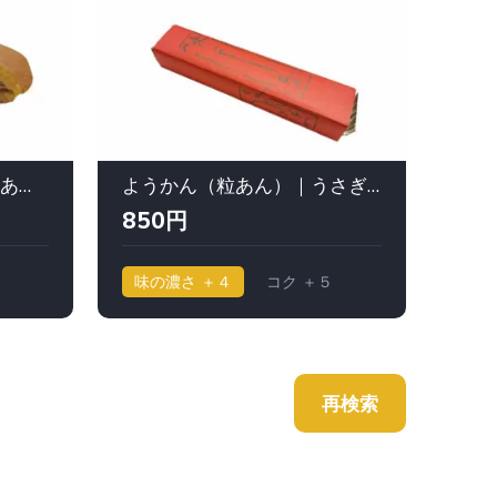
朝焼き どら焼き一番（白あん）｜あわ家惣兵衛（あわやそうべえ）
ようかん（粒あん）｜うさぎや 中央通り店
亀十
850円
32
味の濃さ ＋４
コク ＋５
味の
再検索