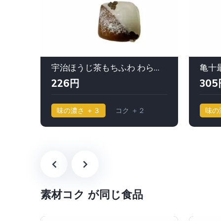
宇治ほうじ茶もちふわ わらびもち（祇園辻利コラボ）｜ミスタードーナツ
亀十
226円
305
味の濃さ ＋３
コク ＋２
味の
素材コク が同じ食品