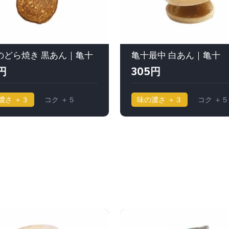
のどら焼き 黒あん｜亀十
亀十最中 白あん｜亀十
円
305円
濃さ ＋３
コク ＋５
味の濃さ ＋３
コク ＋５