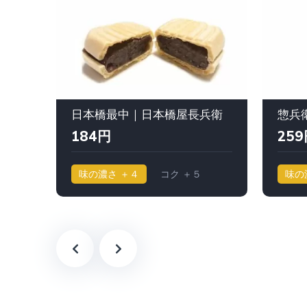
日本橋最中｜日本橋屋長兵衛
184円
259
味の濃さ ＋４
コク ＋５
味の