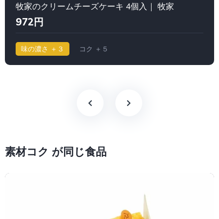
牧家のクリームチーズケーキ 4個入｜ 牧家
972円
味の濃さ ＋３
コク ＋５
素材コク が同じ食品