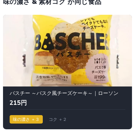
味の濃さ & 素材コク が同じ食品
バスチー ～バスク風チーズケーキ～｜ローソン
215円
味の濃さ ＋３
コク ＋２