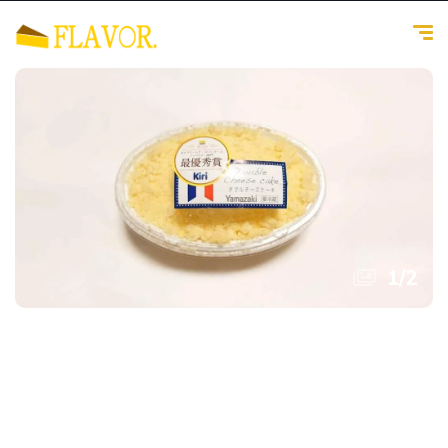
1
/
2