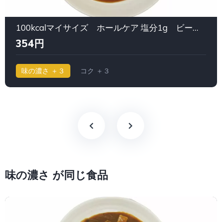
100kcalマイサイズ ホールケア 塩分1g ビーフカレー｜大塚食品
354円
味の濃さ ＋３
コク ＋３
味の濃さ が同じ食品