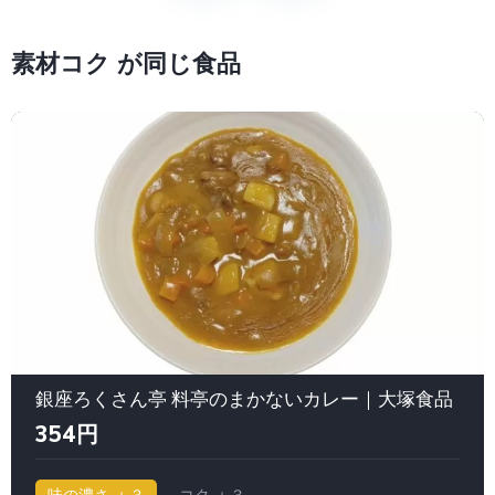
素材コク が同じ食品
銀座ろくさん亭 料亭のまかないカレー｜大塚食品
354円
味の濃さ ＋３
コク ＋３