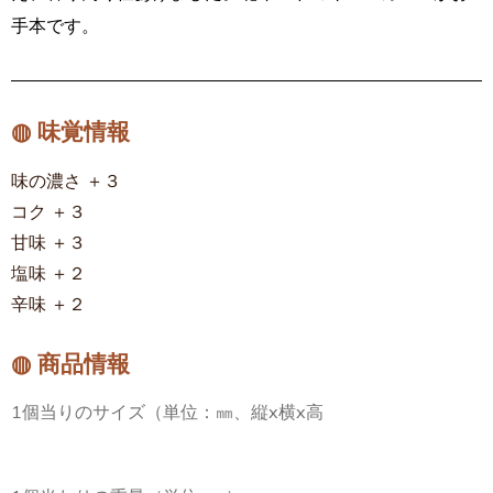
手本です。
◍ 味覚情報
味の濃さ ＋３
コク ＋３
甘味 ＋３
塩味 ＋２
辛味 ＋２
◍ 商品情報
1個当りのサイズ（単位：㎜、縦x横x高