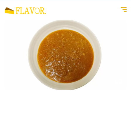
1
/
3