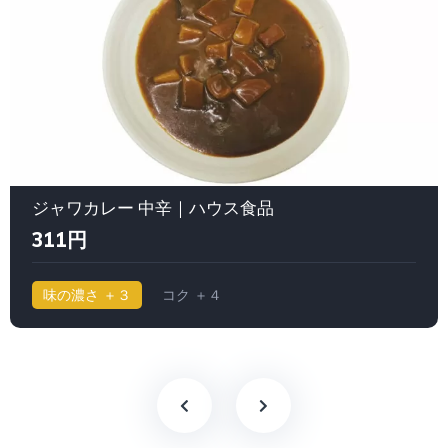
ジャワカレー 中辛｜ハウス食品
311円
味の濃さ ＋３
コク ＋４