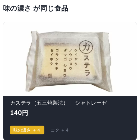
味の濃さ が同じ食品
カステラ（五三焼製法）｜ シャトレーゼ
140円
味の濃さ ＋４
コク ＋４