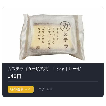
カステラ（五三焼製法）｜ シャトレーゼ
140円
味の濃さ ＋４
コク ＋４