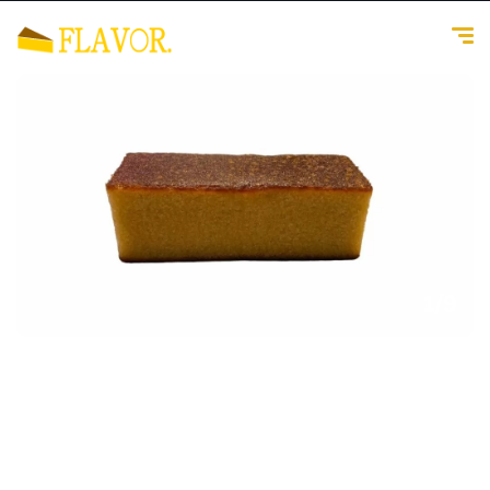
1
/
9