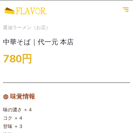
醤油ラーメン（お店）
中華そば｜代一元 本店
780円
◍ 味覚情報
味の濃さ ＋４
コク ＋４
甘味 ＋３