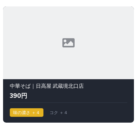
中華そば｜日高屋 武蔵境北口店
390円
味の濃さ ＋４
コク ＋４