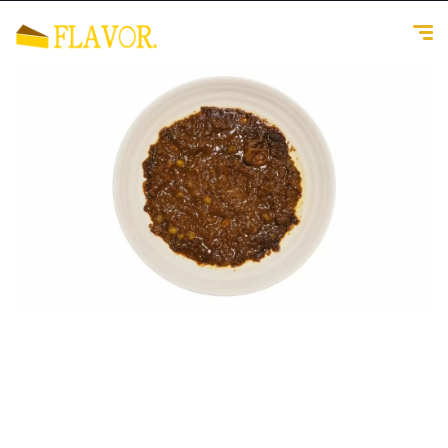
1
/
3