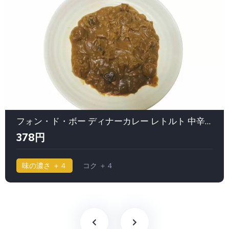
フォン・ド・ボー ディナーカレー レトルト 中辛｜エスビー食品（S&B）
378円
味の濃さ ＋４
コク ＋４