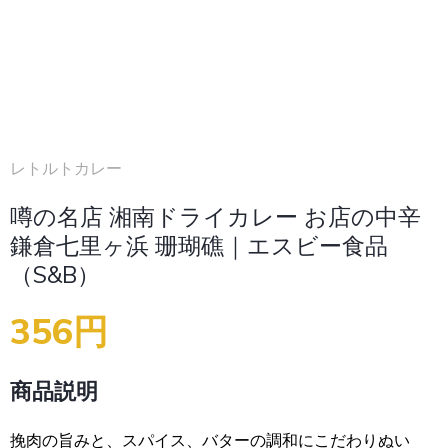
レトルトカレー
噂の名店 湘南ドライカレー お店の中辛
鎌倉七里ヶ浜 珊瑚礁｜エスビー食品
（S&B）
356円
商品説明
挽肉の旨みと、スパイス、バターの調和にこだわりぬい