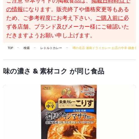
ご注意
※本サイトの掲載食品は、
掲載日時時点で
の情報
になります。販売終了や価格変更等もある
ため、ご参考程度にお考え下さい。
ご購入前に
必
ず各店舗、ブランド及びメーカー様にご確認いた
だきますようお願い申し上げます。
TOP
検索
レトルトカレー
噂の名店 湘南ドライカレー お店の中辛 鎌倉七
味の濃さ & 素材コク が同じ食品