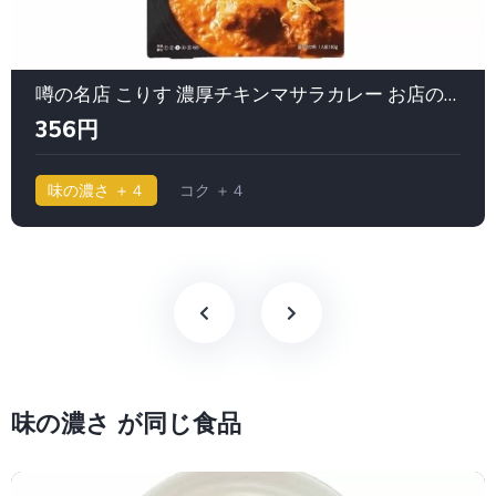
噂の名店 こりす 濃厚チキンマサラカレー お店の中辛｜エスビー食品（S&B）
356円
味の濃さ ＋４
コク ＋４
味の濃さ が同じ食品