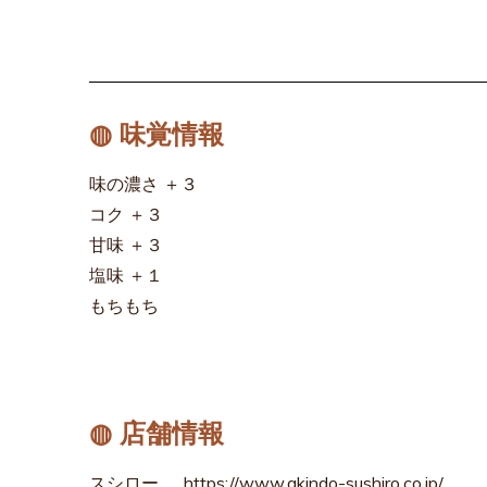
◍ 味覚情報
味の濃さ ＋３
コク ＋３
甘味 ＋３
塩味 ＋１
もちもち
◍ 店舗情報
スシロー
https://www.akindo-sushiro.co.jp/