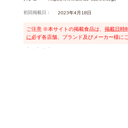
初回掲載日：
2023年4月18日
ご注意
※本サイトの掲載食品は、
掲載日時
に
必ず各店舗、ブランド及びメーカー様に
TOP
検索
醤油ラーメン（お店）
コク旨まぐろ醤油ラーメン｜スシロー