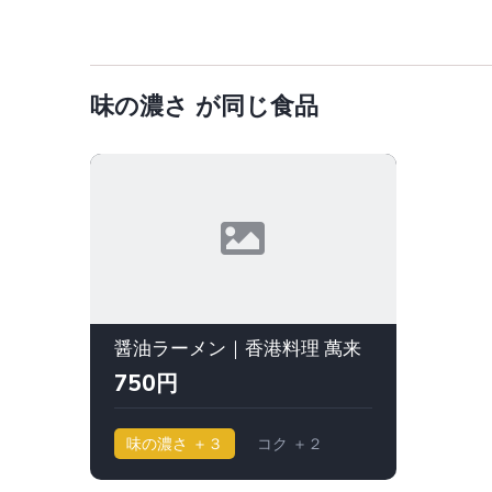
味の濃さ が同じ食品
醤油ラーメン｜香港料理 萬来
750円
味の濃さ ＋３
コク ＋２