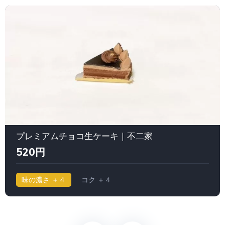
プレミアムチョコ生ケーキ｜不二家
520円
味の濃さ ＋４
コク ＋４