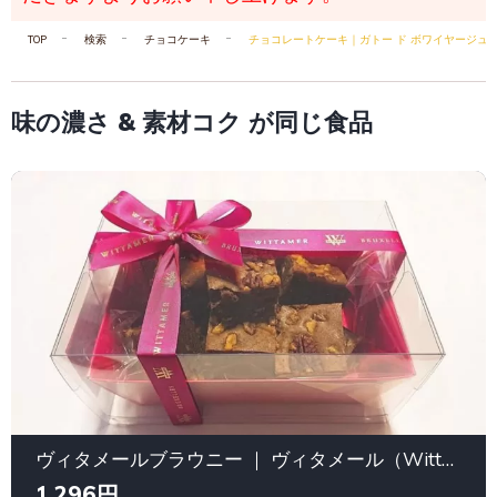
TOP
検索
チョコケーキ
チョコレートケーキ｜ガトー ド ボワイヤージュ
味の濃さ & 素材コク が同じ食品
ヴィタメールブラウニー ｜ ヴィタメール（Wittamer）
1,296円