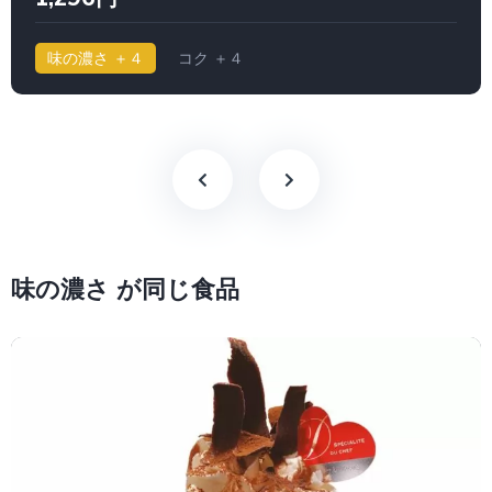
味の濃さ ＋４
コク ＋４
味の濃さ が同じ食品