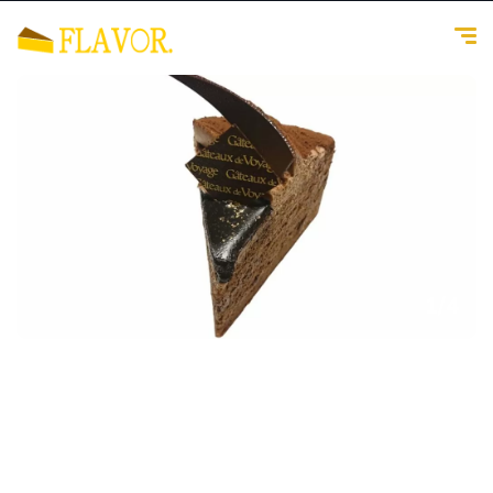
1
/
4