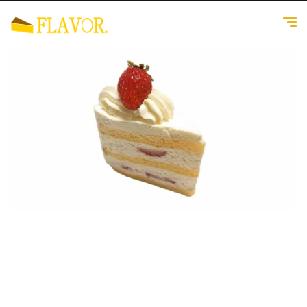
1
/
3