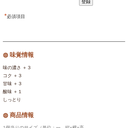
*
必須項目
◍ 味覚情報
味の濃さ ＋３
コク ＋３
甘味 ＋３
酸味 ＋１
しっとり
◍ 商品情報
1個当りのサイズ（単位：㎜、縦x横x高