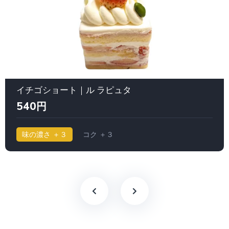
イチゴショート｜ル ラピュタ
540円
味の濃さ ＋３
コク ＋３