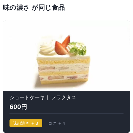
味の濃さ が同じ食品
ショートケーキ｜ フラクタス
600円
味の濃さ ＋３
コク ＋４