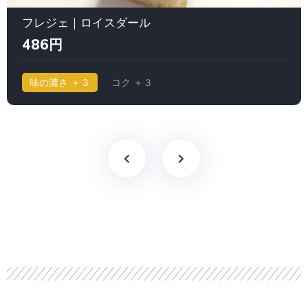
フレジェ｜ロイスダール
486円
味の濃さ ＋３
コク ＋３