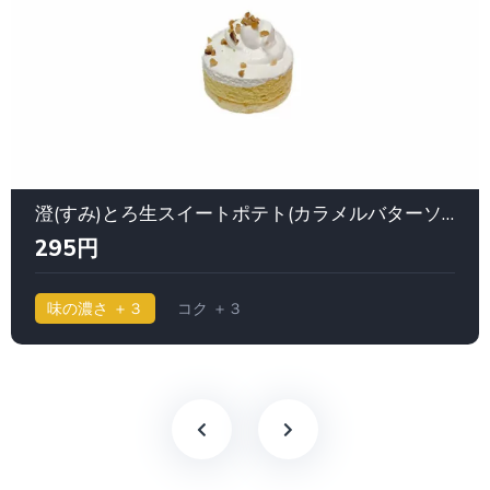
澄(すみ)とろ生スイートポテト(カラメルバターソース入り) Uchi Café Spécialité｜ローソン
295円
味の濃さ ＋３
コク ＋３