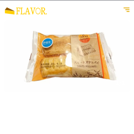
1
/
1