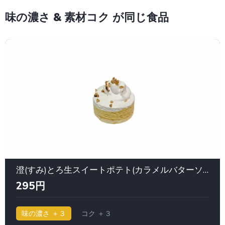
味の濃さ & 素材コク が同じ食品
澄(すみ)とろ生スイートポテト(カラメルバターソース入り) Uchi Café Spécialité｜ローソン
295円
味の濃さ ＋３
コク ＋３