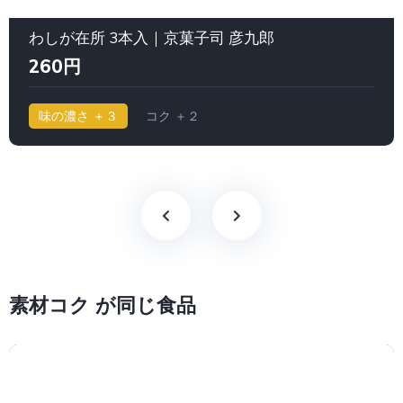
わしが在所 3本入｜京菓子司 彦九郎
260円
味の濃さ ＋３
コク ＋２
素材コク が同じ食品